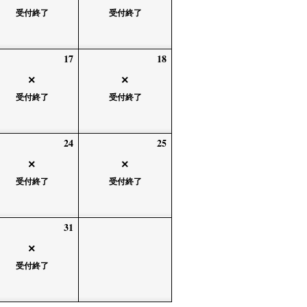
受付終了
受付終了
17
18
×
×
受付終了
受付終了
24
25
×
×
受付終了
受付終了
31
×
受付終了