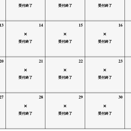
受付終了
受付終了
受付終了
13
14
15
16
×
×
×
受付終了
受付終了
受付終了
20
21
22
23
×
×
×
受付終了
受付終了
受付終了
27
28
29
30
×
×
×
受付終了
受付終了
受付終了