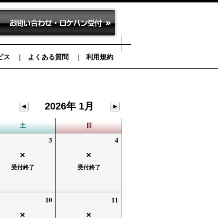
ビス
よくある質問
利用規約
2026年 1月
土
日
3
4
×
×
受付終了
受付終了
10
11
×
×