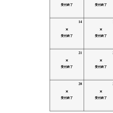
受付終了
受付終了
14
×
×
受付終了
受付終了
21
×
×
受付終了
受付終了
28
×
×
受付終了
受付終了