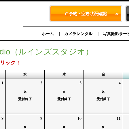
ホーム
カメラレンタル
写真撮影サー
Studio（ルインズスタジオ）
クリック！
水
木
金
1
2
3
4
×
×
×
受付終了
受付終了
受付終了
8
9
10
11
×
×
×