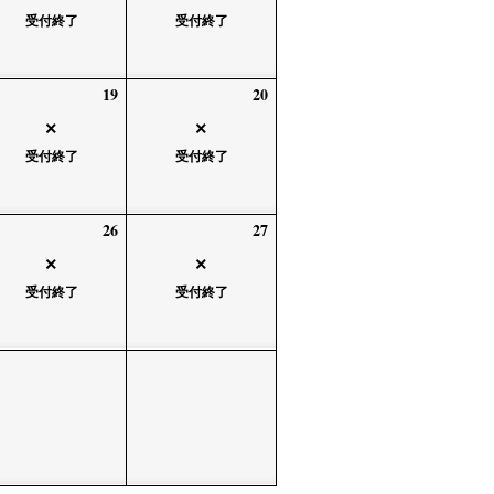
受付終了
受付終了
19
20
×
×
受付終了
受付終了
26
27
×
×
受付終了
受付終了