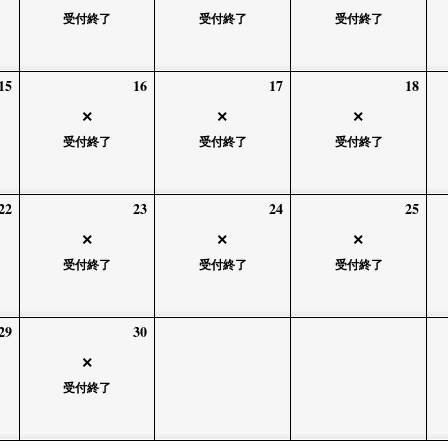
受付終了
受付終了
受付終了
15
16
17
18
×
×
×
受付終了
受付終了
受付終了
22
23
24
25
×
×
×
受付終了
受付終了
受付終了
29
30
×
受付終了