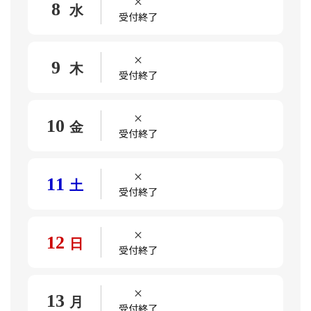
×
8
水
受付終了
×
9
木
受付終了
×
10
金
受付終了
×
11
土
受付終了
×
12
日
受付終了
×
13
月
受付終了