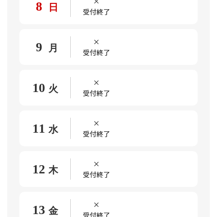
×
8
日
受付終了
×
9
月
受付終了
×
10
火
受付終了
×
11
水
受付終了
×
12
木
受付終了
×
13
金
受付終了