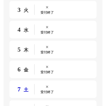
×
3
火
受付終了
×
4
水
受付終了
×
5
木
受付終了
×
6
金
受付終了
×
7
土
受付終了