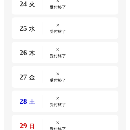
×
24
火
受付終了
×
25
水
受付終了
×
26
木
受付終了
×
27
金
受付終了
×
28
土
受付終了
×
29
日
受付終了