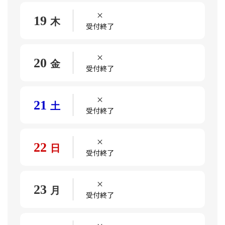
×
19
木
受付終了
×
20
金
受付終了
×
21
土
受付終了
×
22
日
受付終了
×
23
月
受付終了