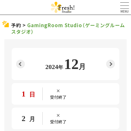
MENU
予約 >
GamingRoom Studio（ゲーミングルーム
スタジオ）
12
前月を表示
翌
月
2024
年
×
1
日
受付終了
×
2
月
受付終了