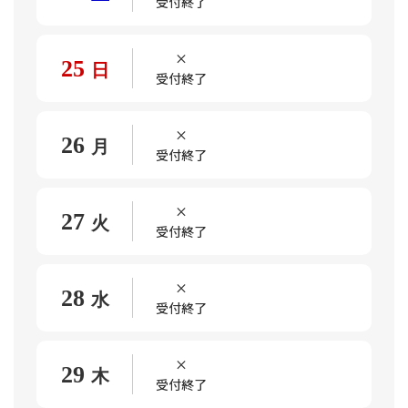
受付終了
×
25
日
受付終了
×
26
月
受付終了
×
27
火
受付終了
×
28
水
受付終了
×
29
木
受付終了