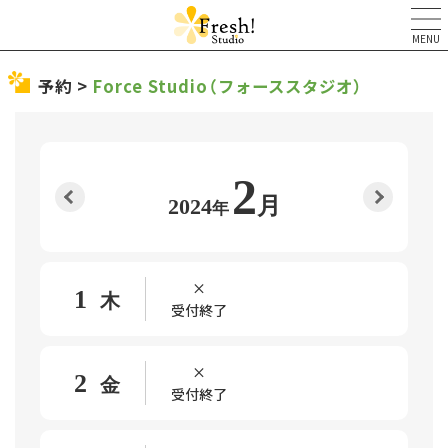
MENU
予約 >
Force Studio（フォーススタジオ）
2
前月を表示
翌
月
2024
年
×
1
木
受付終了
×
2
金
受付終了