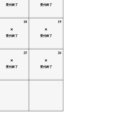
受付終了
受付終了
18
19
×
×
受付終了
受付終了
25
26
×
×
受付終了
受付終了