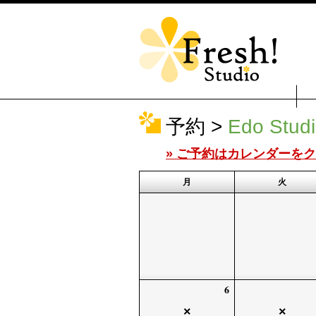
予約 >
Edo St
» ご予約はカレンダーを
月
火
6
×
×