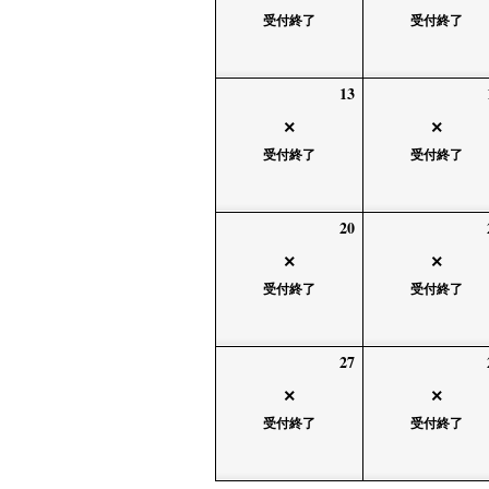
受付終了
受付終了
13
×
×
受付終了
受付終了
20
×
×
受付終了
受付終了
27
×
×
受付終了
受付終了