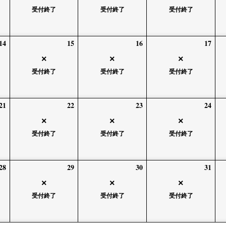
受付終了
受付終了
受付終了
14
15
16
17
×
×
×
受付終了
受付終了
受付終了
21
22
23
24
×
×
×
受付終了
受付終了
受付終了
28
29
30
31
×
×
×
受付終了
受付終了
受付終了