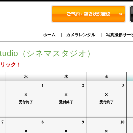
ホーム
カメラレンタル
写真撮影サー
 Studio（シネマスタジオ）
クリック！
水
木
金
1
2
3
×
×
×
受付終了
受付終了
受付終了
7
8
9
10
×
×
×