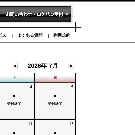
ビス
よくある質問
利用規約
2026年 7月
土
日
4
5
×
×
受付終了
受付終了
11
12
×
×