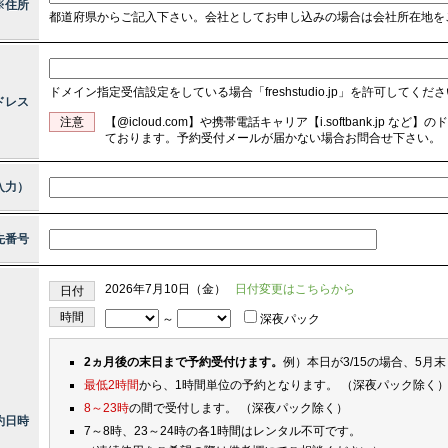
※住所
都道府県からご記入下さい。会社としてお申し込みの場合は会社所在地を
ドメイン指定受信設定をしている場合「freshstudio.jp」を許可してくだ
ドレス
注意
【@icloud.com】や携帯電話キャリア【i.softbank.jp
ております。予約受付メールが届かない場合お問合せ下さい。
入力）
先番号
2026年7月10日（金）
日付変更はこちらから
日付
時間
～
深夜パック
2ヵ月後の末日まで予約受付けます。
例）本日が3/15の場合、5月
最低2時間
から、1時間単位の予約となります。 （深夜パック除く
8～23時
の間で受付します。 （深夜パック除く）
約日時
7～8時、23～24時の各1時間はレンタル不可です。