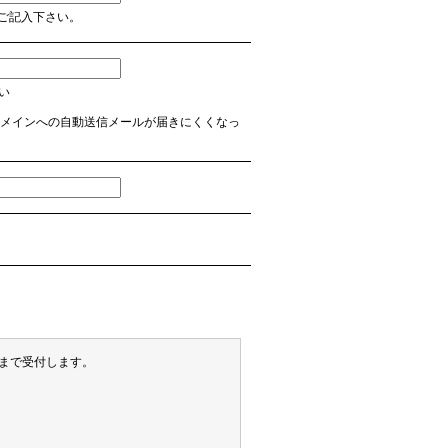
ご記入下さい。
さい
 など】のドメインへの自動送信メールが届きにくくなっ
末まで受付します。
）