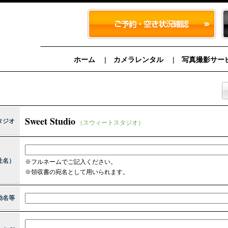
ホーム
カメラレンタル
写真撮影サー
Sweet Studio
タジオ
（スウィートスタジオ）
社名）
※フルネームでご記入ください。
※領収書の宛名として用いられます。
動名等