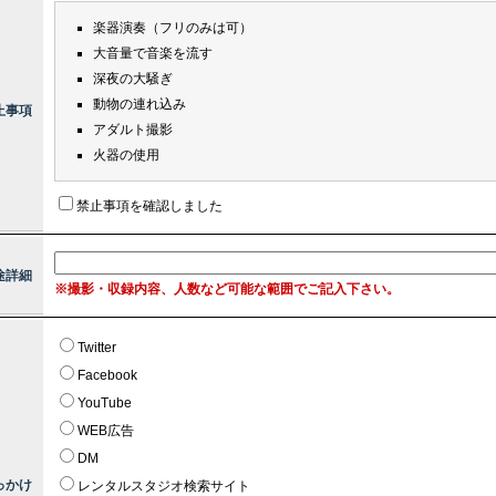
楽器演奏（フリのみは可）
大音量で音楽を流す
深夜の大騒ぎ
動物の連れ込み
止事項
アダルト撮影
火器の使用
禁止事項を確認しました
途詳細
※撮影・収録内容、人数など可能な範囲でご記入下さい。
Twitter
Facebook
YouTube
WEB広告
DM
っかけ
レンタルスタジオ検索サイト