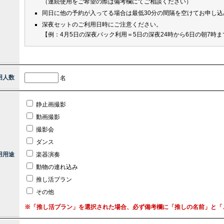
（連続使用をご希望の際は備考欄にてご相談ください）
同日に他の予約が入ってる場合は最低30分の間隔を空けてお申し込
深夜セットのご利用日時にご注意ください。
【例：4月5日の深夜パック利用＝5日の深夜24時から6日の朝7時ま
用人数
名
静止画撮影
動画撮影
撮影会
ダンス
用用途
楽器演奏
動物の連れ込み
推し活プラン
その他
※「推し活プラン」を選択された場合、必ず備考欄に「推しの名前」と「ご