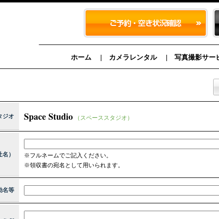
ホーム
カメラレンタル
写真撮影サー
Space Studio
タジオ
（スペーススタジオ）
社名）
※フルネームでご記入ください。
※領収書の宛名として用いられます。
動名等