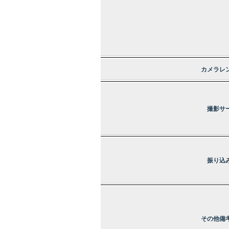
カメラレ
撮影サ
振り込
その他備