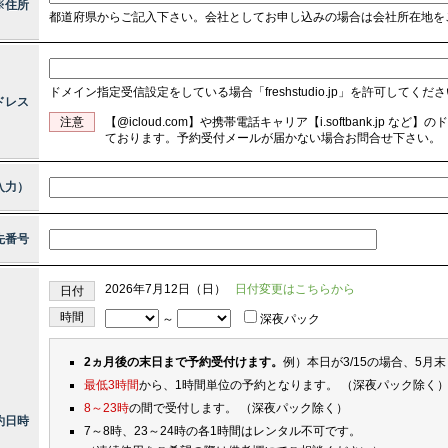
※住所
都道府県からご記入下さい。会社としてお申し込みの場合は会社所在地を
ドメイン指定受信設定をしている場合「freshstudio.jp」を許可してくだ
ドレス
注意
【@icloud.com】や携帯電話キャリア【i.softbank.jp
ております。予約受付メールが届かない場合お問合せ下さい。
入力）
先番号
2026年7月12日（日）
日付変更はこちらから
日付
時間
～
深夜パック
2ヵ月後の末日まで予約受付けます。
例）本日が3/15の場合、5月
最低3時間
から、1時間単位の予約となります。 （深夜パック除く
8～23時
の間で受付します。 （深夜パック除く）
約日時
7～8時、23～24時の各1時間はレンタル不可です。