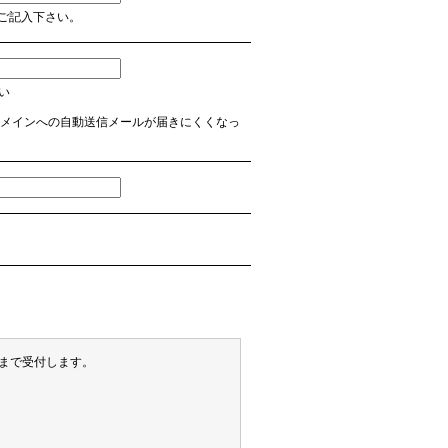
ご記入下さい。
さい
 など】のドメインへの自動送信メールが届きにくくなっ
末まで受付します。
）