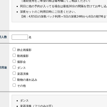
（連続使用をご希望の際は備考欄にてご相談ください）
同日に他の予約が入ってる場合は最低30分の間隔を空けてお申し込
深夜セットのご利用日時にご注意ください。
【例：4月5日の深夜パック利用＝5日の深夜24時から6日の朝7時ま
用人数
名
静止画撮影
動画撮影
撮影会
用用途
ダンス
楽器演奏
動物の連れ込み
その他
ダンス
楽器演奏（フリのみは可）