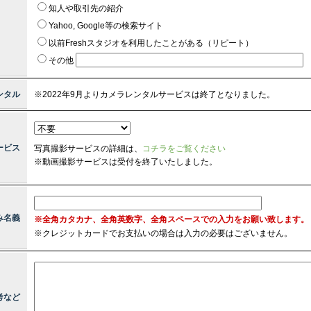
知人や取引先の紹介
Yahoo, Google等の検索サイト
以前Freshスタジオを利用したことがある（リピート）
その他
ンタル
※2022年9月よりカメラレンタルサービスは終了となりました。
ービス
写真撮影サービスの詳細は、
コチラをご覧ください
※動画撮影サービスは受付を終了いたしました。
み名義
※全角カタカナ、全角英数字、全角スペースでの入力をお願い致します。
※
クレジットカードでお支払いの場合は入力の必要はございません。
考など