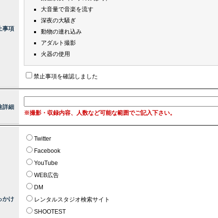
大音量で音楽を流す
深夜の大騒ぎ
止事項
動物の連れ込み
アダルト撮影
火器の使用
禁止事項を確認しました
途詳細
※撮影・収録内容、人数など可能な範囲でご記入下さい。
Twitter
Facebook
YouTube
WEB広告
DM
っかけ
レンタルスタジオ検索サイト
SHOOTEST