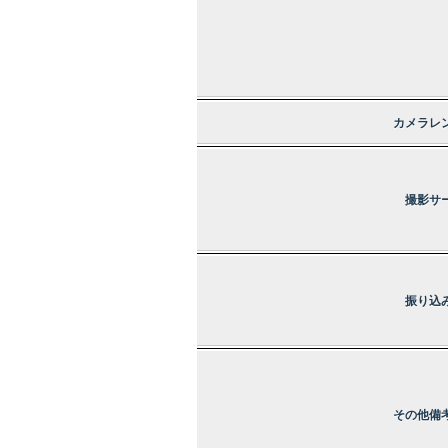
カメラレ
撮影サ
振り込
その他備