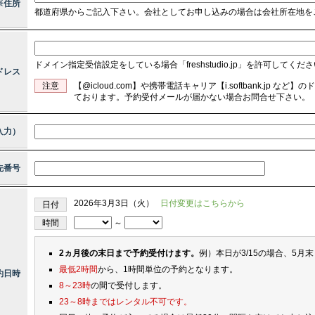
※住所
都道府県からご記入下さい。会社としてお申し込みの場合は会社所在地を
ドメイン指定受信設定をしている場合「freshstudio.jp」を許可してくだ
ドレス
注意
【@icloud.com】や携帯電話キャリア【i.softbank.jp
ております。予約受付メールが届かない場合お問合せ下さい。
入力）
先番号
2026年3月3日（火）
日付変更はこちらから
日付
時間
～
2ヵ月後の末日まで予約受付けます。
例）本日が3/15の場合、5月
最低2時間
から、1時間単位の予約となります。
約日時
8～23時
の間で受付します。
23～8時まではレンタル不可です。