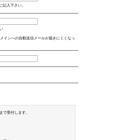
ご記入下さい。
さい
 など】のドメインへの自動送信メールが届きにくくなっ
末まで受付します。