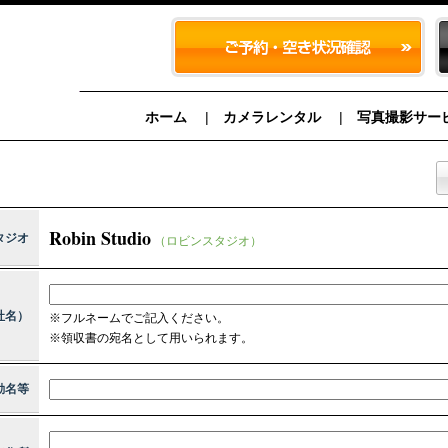
ホーム
カメラレンタル
写真撮影サー
Robin Studio
タジオ
（ロビンスタジオ）
社名）
※フルネームでご記入ください。
※領収書の宛名として用いられます。
動名等