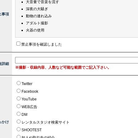
大音量で音楽を流す
深夜の大騒ぎ
止事項
動物の連れ込み
アダルト撮影
火器の使用
禁止事項を確認しました
途詳細
※撮影・収録内容、人数など可能な範囲でご記入下さい。
Twitter
Facebook
YouTube
WEB広告
DM
っかけ
レンタルスタジオ検索サイト
SHOOTEST
知人や取引先の紹介