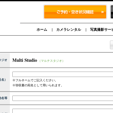
ホーム
カメラレンタル
写真撮影サー
Multi Studio
タジオ
（マルチスタジオ）
社名）
※フルネームでご記入ください。
※領収書の宛名として用いられます。
動名等