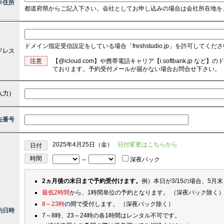
※住所
都道府県からご記入下さい。会社としてお申し込みの場合は会社所在地を
ドメイン指定受信設定をしている場合「freshstudio.jp」を許可してくだ
ドレス
注意
【@icloud.com】や携帯電話キャリア【i.softbank.jp
ております。予約受付メールが届かない場合お問合せ下さい。
入力）
先番号
2025年4月25日（金）
日付変更はこちらから
日付
時間
～
深夜パック
2ヵ月後の末日まで予約受付けます。
例）本日が3/15の場合、5月
最低2時間
から、1時間単位の予約となります。 （深夜パック除く
8～23時
の間で受付します。 （深夜パック除く）
約日時
7～8時、23～24時の各1時間はレンタル不可です。