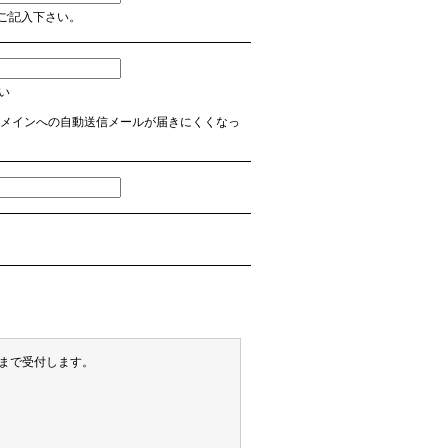
ご記入下さい。
さい
 など】のドメインへの自動送信メールが届きにくくなっ
末まで受付します。
）