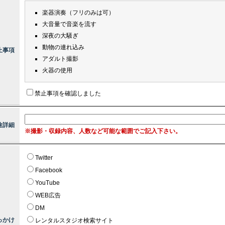
楽器演奏（フリのみは可）
大音量で音楽を流す
深夜の大騒ぎ
動物の連れ込み
止事項
アダルト撮影
火器の使用
禁止事項を確認しました
途詳細
※撮影・収録内容、人数など可能な範囲でご記入下さい。
Twitter
Facebook
YouTube
WEB広告
DM
っかけ
レンタルスタジオ検索サイト