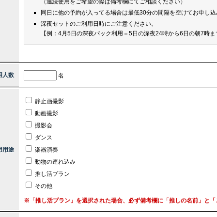
（連続使用をご希望の際は備考欄にてご相談ください）
同日に他の予約が入ってる場合は最低30分の間隔を空けてお申し込
深夜セットのご利用日時にご注意ください。
【例：4月5日の深夜パック利用＝5日の深夜24時から6日の朝7時ま
用人数
名
静止画撮影
動画撮影
撮影会
ダンス
用用途
楽器演奏
動物の連れ込み
推し活プラン
その他
※「推し活プラン」を選択された場合、必ず備考欄に「推しの名前」と「ご