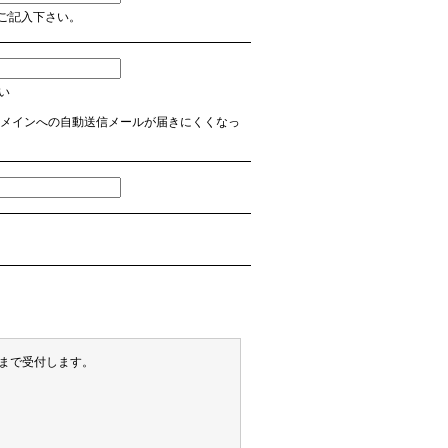
ご記入下さい。
さい
 など】のドメインへの自動送信メールが届きにくくなっ
末まで受付します。
）