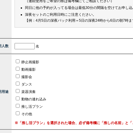
（連続使用をご希望の際は備考欄にてご相談ください）
同日に他の予約が入ってる場合は最低30分の間隔を空けてお申し込
深夜セットのご利用日時にご注意ください。
【例：4月5日の深夜パック利用＝5日の深夜24時から6日の朝7時ま
用人数
名
静止画撮影
動画撮影
撮影会
ダンス
用用途
楽器演奏
動物の連れ込み
推し活プラン
その他
※「推し活プラン」を選択された場合、必ず備考欄に「推しの名前」と「ご