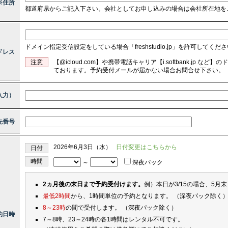
※住所
都道府県からご記入下さい。会社としてお申し込みの場合は会社所在地を
ドメイン指定受信設定をしている場合「freshstudio.jp」を許可してくだ
ドレス
注意
【@icloud.com】や携帯電話キャリア【i.softbank.jp
ております。予約受付メールが届かない場合お問合せ下さい。
入力）
先番号
2026年6月3日（水）
日付変更はこちらから
日付
時間
～
深夜パック
2ヵ月後の末日まで予約受付けます。
例）本日が3/15の場合、5月
最低2時間
から、1時間単位の予約となります。 （深夜パック除く
8～23時
の間で受付します。 （深夜パック除く）
約日時
7～8時、23～24時の各1時間はレンタル不可です。