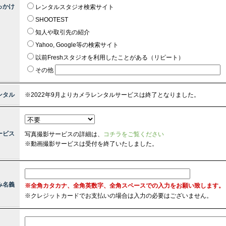
っかけ
レンタルスタジオ検索サイト
SHOOTEST
知人や取引先の紹介
Yahoo, Google等の検索サイト
以前Freshスタジオを利用したことがある（リピート）
その他
ンタル
※2022年9月よりカメラレンタルサービスは終了となりました。
ービス
写真撮影サービスの詳細は、
コチラをご覧ください
※動画撮影サービスは受付を終了いたしました。
み名義
※全角カタカナ、全角英数字、全角スペースでの入力をお願い致します。
※
クレジットカードでお支払いの場合は入力の必要はございません。