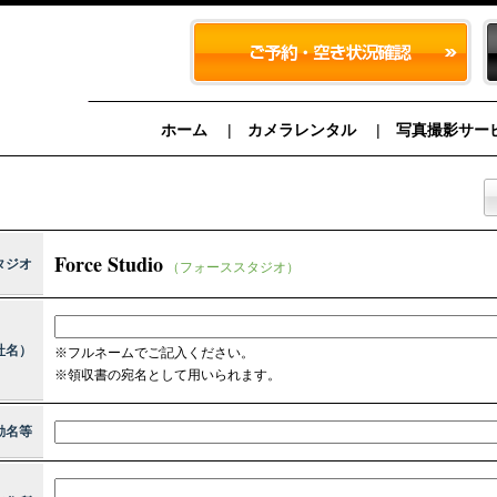
ホーム
カメラレンタル
写真撮影サー
Force Studio
タジオ
（フォーススタジオ）
社名）
※フルネームでご記入ください。
※領収書の宛名として用いられます。
動名等