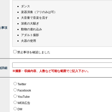
ダンス
楽器演奏（フリのみは可）
大音量で音楽を流す
深夜の大騒ぎ
止事項
動物の連れ込み
アダルト撮影
火器の使用
禁止事項を確認しました
途詳細
※撮影・収録内容、人数など可能な範囲でご記入下さい。
Twitter
Facebook
YouTube
WEB広告
DM