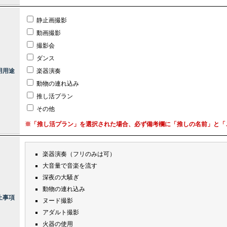
静止画撮影
動画撮影
撮影会
ダンス
用用途
楽器演奏
動物の連れ込み
推し活プラン
その他
※「推し活プラン」を選択された場合、必ず備考欄に「推しの名前」と「ご
楽器演奏（フリのみは可）
大音量で音楽を流す
深夜の大騒ぎ
動物の連れ込み
止事項
ヌード撮影
アダルト撮影
火器の使用