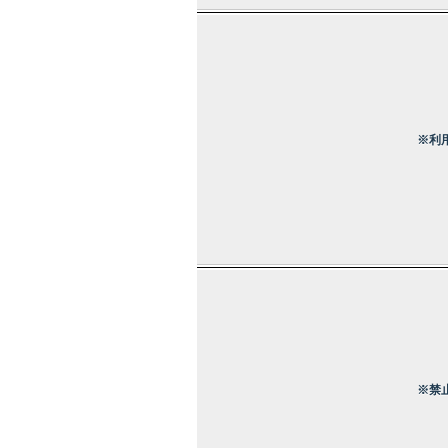
※利
※禁