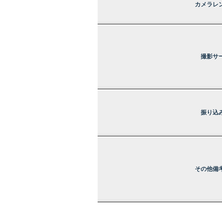
カメラレ
撮影サ
振り込
その他備