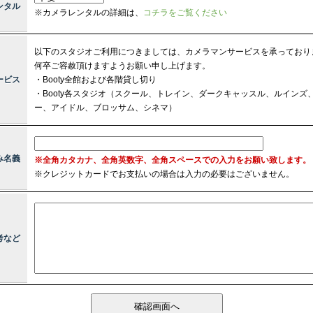
ンタル
※カメラレンタルの詳細は、
コチラをご覧ください
以下のスタジオご利用につきましては、カメラマンサービスを承っており
何卒ご容赦頂けますようお願い申し上げます。
ービス
・Booty全館および各階貸し切り
・Booty各スタジオ（スクール、トレイン、ダークキャッスル、ルイン
ー、アイドル、ブロッサム、シネマ）
み名義
※全角カタカナ、全角英数字、全角スペースでの入力をお願い致します。
※
クレジットカードでお支払いの場合は入力の必要はございません。
考など