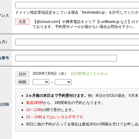
ドメイン指定受信設定をしている場合「freshstudio.jp」を許可してくだ
ドレス
注意
【@icloud.com】や携帯電話キャリア【i.softbank.jp
ております。予約受付メールが届かない場合お問合せ下さい。
入力）
先番号
2026年7月8日（水）
日付変更はこちらから
日付
時間
～
2ヵ月後の末日まで予約受付けます。
例）本日が3/15の場合、5月
最低3時間
から、1時間単位の予約となります。
約日時
10～22時
の間で受付します。
22～10時まではレンタル不可です。
同日に他の予約が入ってる場合は最低30分の間隔を空けてお申し込